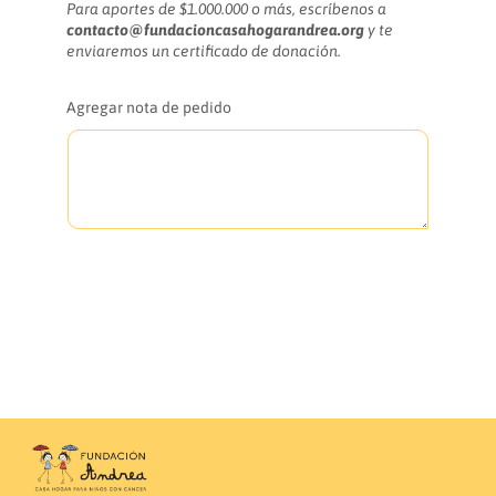
a
n
b
Para aportes de $1.000.000 o más, escríbenos a
c
a
contacto@fundacioncasahogarandrea.org
y te
i
i
c
enviaremos un certificado de donación.
ó
i
t
n
ó
Agregar nota de pedido
n
u
a
l