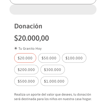
t
m
e
o
i
n
s
1
n
t
e
u
a
n
i
r
m
Donación
o
r
l
d
c
a
a
P
$20.000,00
l
a
c
n
a
r
t
n
🌟 Tu Granito Hoy
i
t
e
d
i
$20.000
$50.000
$100.000
a
d
c
d
a
$200.000
$300.000
i
p
d
a
p
o
$500.000
$1.000.000
r
a
a
r
h
D
a
Realiza un aporte del valor que desees, tu donación
o
D
a
será destinada para los niños en nuestra casa hogar.
n
o